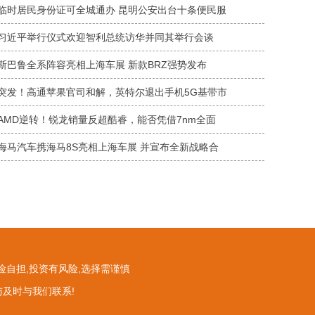
临时居民身份证可全城通办 昆明公安出台十条便民服
习近平举行仪式欢迎智利总统访华并同其举行会谈
斯巴鲁全系阵容亮相上海车展 新款BRZ强势发布
突发！高通苹果官司和解，英特尔退出手机5G基带市
AMD逆转！锐龙销量反超酷睿，能否凭借7nm全面
海马汽车携海马8S亮相上海车展 并宣布全新战略合
险自担,投资有风险,选择需谨慎
与及时与我们联系!