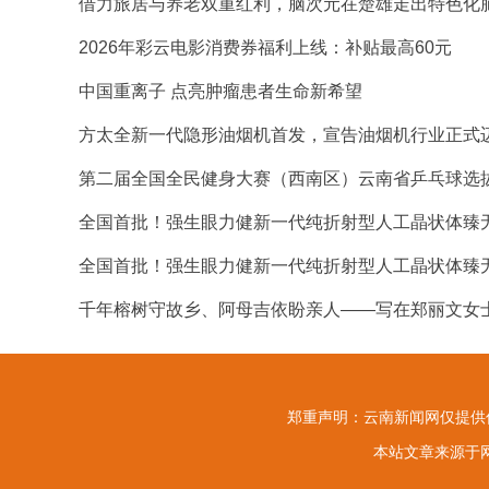
借力旅居与养老双重红利，脑次元在楚雄走出特色化
2026年彩云电影消费券福利上线：补贴最高60元
中国重离子 点亮肿瘤患者生命新希望
方太全新一代隐形油烟机首发，宣告油烟机行业正式
第二届全国全民健身大赛（西南区）云南省乒乓球选
全国首批！强生眼力健新一代纯折射型人工晶状体臻
全国首批！强生眼力健新一代纯折射型人工晶状体臻
千年榕树守故乡、阿母吉依盼亲人——写在郑丽文女
郑重声明：云南新闻网仅提供信
本站文章来源于网