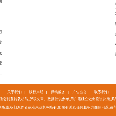
脑
迈
拔
无
无
士
关于我们
|
版权声明
|
供稿服务
|
广告业务
|
联系我们
息刊登转载功能,所载文章、数据仅供参考,用户需独立做出投资决策,风
络,版权归原作者或者来源机构所有,如果有涉及任何版权方面的问题,请