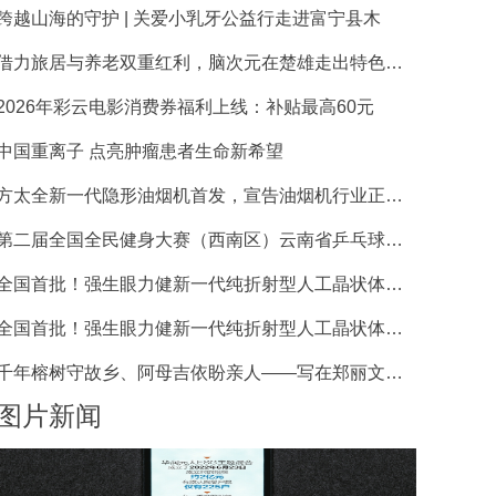
跨越山海的守护 | 关爱小乳牙公益行走进富宁县木
借力旅居与养老双重红利，脑次元在楚雄走出特色化脑
2026年彩云电影消费券福利上线：补贴最高60元
中国重离子 点亮肿瘤患者生命新希望
方太全新一代隐形油烟机首发，宣告油烟机行业正式迈
第二届全国全民健身大赛（西南区）云南省乒乓球选拔
全国首批！强生眼力健新一代纯折射型人工晶状体臻无
全国首批！强生眼力健新一代纯折射型人工晶状体臻无
千年榕树守故乡、阿母吉依盼亲人——写在郑丽文女士
图片新闻