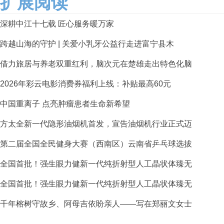
扩展阅读
深耕中江十七载 匠心服务暖万家
跨越山海的守护 | 关爱小乳牙公益行走进富宁县木
借力旅居与养老双重红利，脑次元在楚雄走出特色化脑
2026年彩云电影消费券福利上线：补贴最高60元
中国重离子 点亮肿瘤患者生命新希望
方太全新一代隐形油烟机首发，宣告油烟机行业正式迈
第二届全国全民健身大赛（西南区）云南省乒乓球选拔
全国首批！强生眼力健新一代纯折射型人工晶状体臻无
全国首批！强生眼力健新一代纯折射型人工晶状体臻无
千年榕树守故乡、阿母吉依盼亲人——写在郑丽文女士