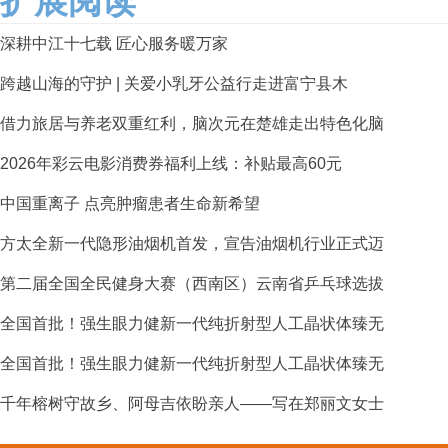
扩展阅读
深耕中江十七载 匠心服务暖万家
跨越山海的守护 | 关爱小乳牙公益行走进富宁县木
借力旅居与养老双重红利，脑次元在楚雄走出特色化脑
2026年彩云电影消费券福利上线：补贴最高60元
中国重离子 点亮肿瘤患者生命新希望
方太全新一代隐形油烟机首发，宣告油烟机行业正式迈
第二届全国全民健身大赛（西南区）云南省乒乓球选拔
全国首批！强生眼力健新一代纯折射型人工晶状体臻无
全国首批！强生眼力健新一代纯折射型人工晶状体臻无
千年榕树守故乡、阿母吉依盼亲人——写在郑丽文女士