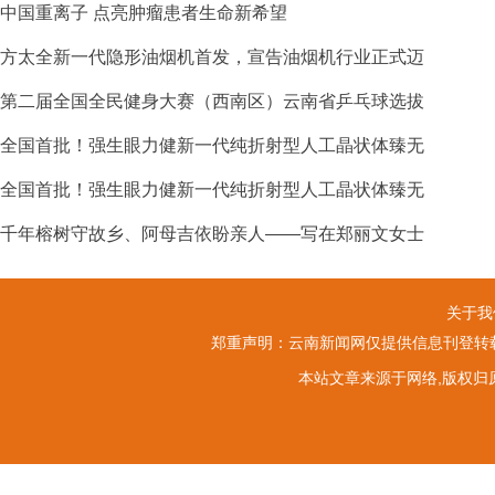
中国重离子 点亮肿瘤患者生命新希望
方太全新一代隐形油烟机首发，宣告油烟机行业正式迈
第二届全国全民健身大赛（西南区）云南省乒乓球选拔
全国首批！强生眼力健新一代纯折射型人工晶状体臻无
全国首批！强生眼力健新一代纯折射型人工晶状体臻无
千年榕树守故乡、阿母吉依盼亲人——写在郑丽文女士
关于我
郑重声明：云南新闻网仅提供信息刊登转载
本站文章来源于网络,版权归