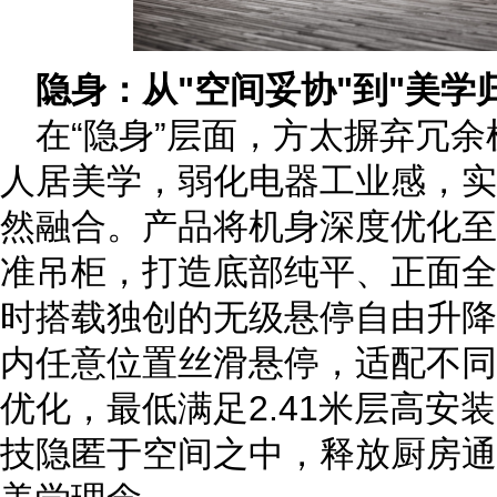
隐身：从"空间妥协"到"美学
在“隐身”层面，方太摒弃冗
人居美学
，
弱化电器工业感，实
然融合
。
产品将机身深度优化至
准吊柜，打造底部纯平、正面全
时搭载独创的无级悬停自由升降
内任意位置丝滑悬停，适配不同
优化，最低满足2.41米层高安
技隐匿于空间之中，释放厨房通