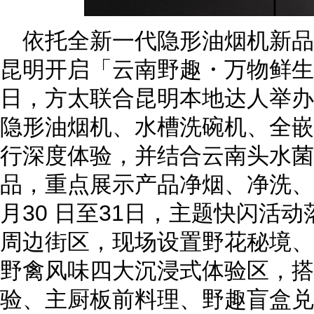
依托全新一代隐形油烟机新
昆明开启「云南野趣・万物鲜生
日，方太联合昆明本地
达人
举办
隐形油烟机、水槽洗碗机、全嵌
行深度体验，并结合云南头水菌
品，重点展示产品净烟、净洗、
月30 日
至
31日，主题快闪活动
周边街区
，
现场设置野花秘境、
野禽风味四大沉浸式体验区，搭
验、主厨板前料理、野趣盲盒兑