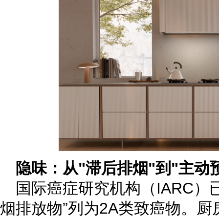
隐味：从"滞后排烟"到"主动
国际癌症研究机构（IARC）
烟排放物”
列为2A类致癌物
。
厨